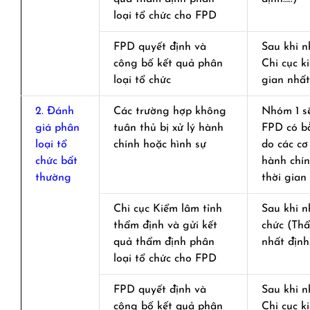
loại tổ chức cho FPD
FPD quyết định và
Sau khi n
công bố kết quả phân
Chi cục k
loại tổ chức
gian nhất 
2. Đánh
Các trường hợp không
Nhóm 1 sẽ
giá phân
tuân thủ bị xử lý hành
FPD có b
loại tổ
chính hoặc hình sự
do các cơ
chức bất
hành chín
thường
thời gian 
Chi cục Kiểm lâm tỉnh
Sau khi n
thẩm định và gửi kết
chức (Thẩ
quả thẩm định phân
nhất định…
loại tổ chức cho FPD
FPD quyết định và
Sau khi n
công bố kết quả phân
Chi cục k