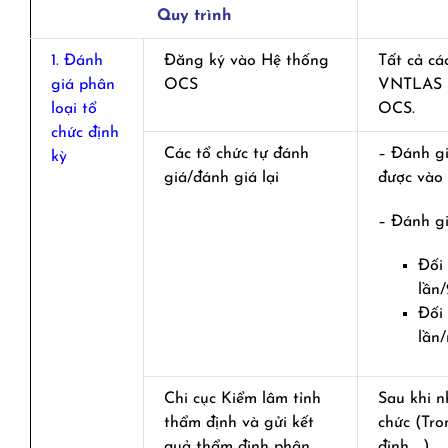
Quy trình
1. Đánh
Đăng ký vào Hệ thống
Tất cả cá
giá phân
OCS
VNTLAS p
loại tổ
OCS.
chức định
Các tổ chức tự đánh
– Đánh gi
kỳ
giá/đánh giá lại
được vào
– Đánh gi
Đối 
lần
Đối 
lần
Chi cục Kiểm lâm tỉnh
Sau khi n
thẩm định và gửi kết
chức (Tro
quả thẩm định phân
định…..)