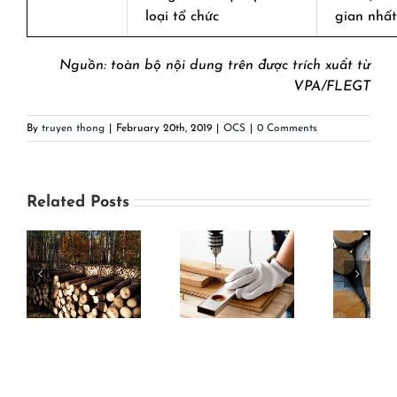
loại tổ chức
gian nhất 
Nguồn: toàn bộ nội dung trên được trích xuất từ
VPA/FLEGT
By
truyen thong
|
February 20th, 2019
|
OCS
|
0 Comments
Related Posts
Trách nhiệm
Đ
Tổ
Những vấn đề
của các bên
)
cơ bản về tự
liên quan
h
đánh giá của
trong hệ
i
tổ chức
thống phân
loại tổ chức