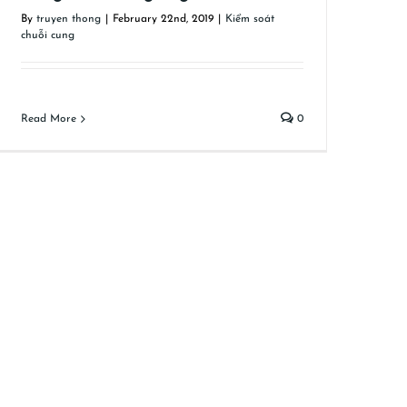
By
truyen thong
|
February 22nd, 2019
|
Kiểm soát
chuỗi cung
Read More
0