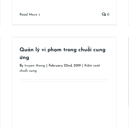
Read More
0
Quản lý vi phạm trong chuỗi cung
ứng
By
truyen thong
|
February 22nd, 2019
|
Kiểm soát
chuỗi cung
Trách nhiệm của các bên liên quan trong
chuỗi cung ứng
Kiểm soát chuỗi cung