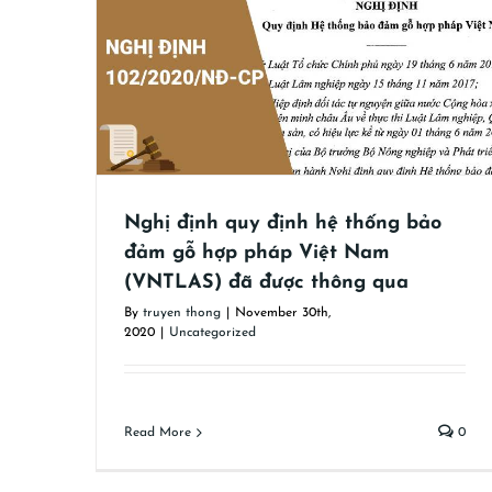
 đảm gỗ
ã được
Tổng quan về kiểm soát chuỗi cung
Kiểm soát chuỗi cung
Nghị định quy định hệ thống bảo
đảm gỗ hợp pháp Việt Nam
(VNTLAS) đã được thông qua
By
truyen thong
|
November 30th,
2020
|
Uncategorized
Read More
0