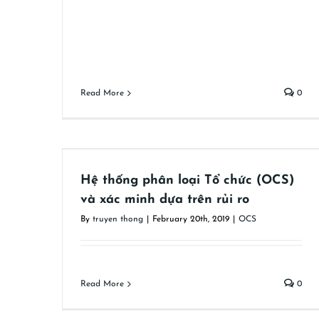
Read More
0
 và xác
Hệ thống phân loại Tổ chức (OCS)
và xác minh dựa trên rủi ro
By
truyen thong
|
February 20th, 2019
|
OCS
Read More
0