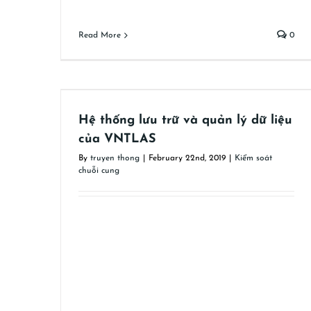
Read More
0
iệu của
Quản lý vi phạm trong chuỗi cung ứng
Kiểm soát chuỗi cung
Hệ thống lưu trữ và quản lý dữ liệu
của VNTLAS
By
truyen thong
|
February 22nd, 2019
|
Kiểm soát
chuỗi cung