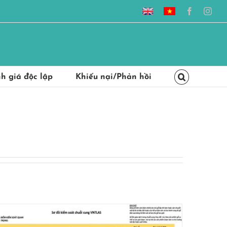
Vietnam
Hệ
Facebook
Inst
timber
thống
legality
đảm
assurance
bảo
system
gỗ
hợp
pháp
Việt
Nam
h giá độc lập
Khiếu nại/Phản hồi