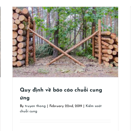
Quản lý và kiểm soát gỗ và sản phẩm gỗ
nhập khẩu đi vào VNTLAS
Kiểm soát chuỗi cung
Quy định về báo cáo chuỗi cung
ứng
By
truyen thong
|
February 22nd, 2019
|
Kiểm soát
chuỗi cung