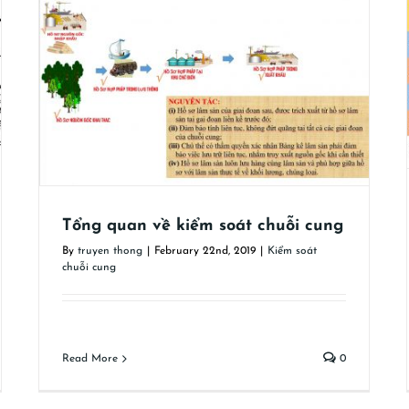
Các điểm kiểm soát quan trọng trong chuỗi
cung ứng của VNTLAS
Kiểm soát chuỗi cung
Tổng quan về kiểm soát chuỗi cung
By
truyen thong
|
February 22nd, 2019
|
Kiểm soát
chuỗi cung
Read More
0