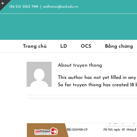
Skip
(84-24) 3562 7494
|
cedhanoi@ced.edu.vn
to
Toggle
content
Sliding
Bar
Area
Trang chủ
LD
OCS
Bằng chứng
About
truyen thong
This author has not yet filled in any 
So far truyen thong has created 18 b