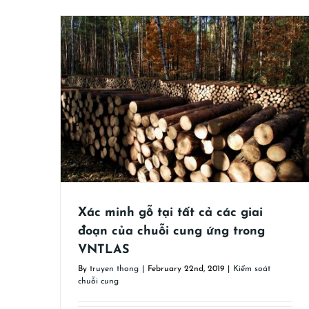
oạn của
Quy định về báo cáo chuỗi cung ứng
AS
Kiểm soát chuỗi cung
Xác minh gỗ tại tất cả các giai
đoạn của chuỗi cung ứng trong
VNTLAS
By
truyen thong
|
February 22nd, 2019
|
Kiểm soát
chuỗi cung