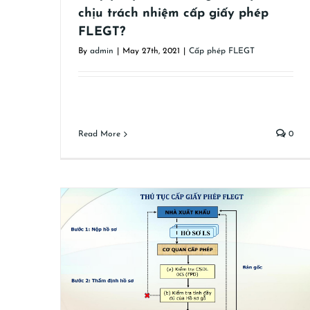
chịu trách nhiệm cấp giấy phép
FLEGT?
By
admin
|
May 27th, 2021
|
Cấp phép FLEGT
Read More
0
Cấp lại giấy phép FLEGT
p FLEGT
Cấp phép FLEGT