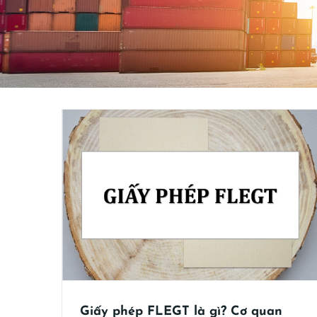
Các quy định chung về cấp giấy phép
ịu trách
FLEGT
?
Cấp phép FLEGT
Giấy phép FLEGT là gì? Cơ quan