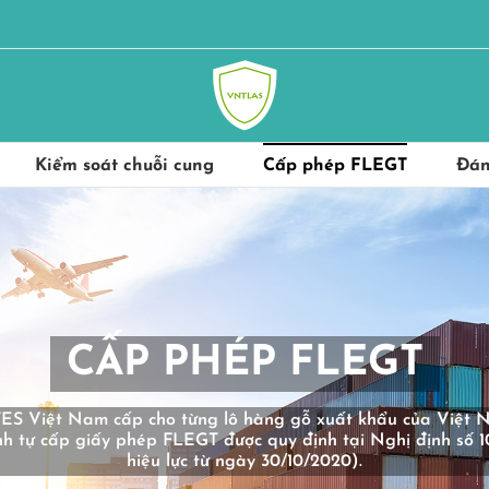
Kiểm soát chuỗi cung
Cấp phép FLEGT
Đán
CẤP PHÉP FLEGT
ES Việt Nam cấp cho từng lô hàng gỗ xuất khẩu của Việt N
trình tự cấp giấy phép FLEGT được quy định tại Nghị định s
hiệu lực từ ngày 30/10/2020).