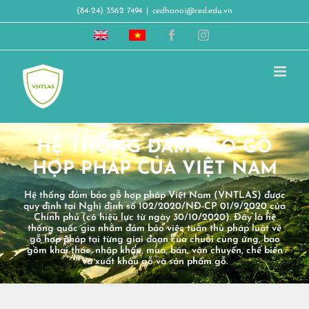
Skip
(84-24) 3562 7494
|
cedhanoi@ced.edu.vn
to
Vietnam
Hệ
Facebook
Instagram
content
timber
thống
legality
đảm
assurance
bảo
system
gỗ
hợp
pháp
Việt
Nam
HỆ THỐNG ĐẢM BẢO GỖ
HỢP PHÁP CỦA VIỆT NAM
Hệ thống đảm bảo gỗ hợp pháp Việt Nam (VNTLAS) được
quy định tại Nghị định số 102/2020/NĐ-CP 01/9/2020 của
Chính phủ (có hiệu lực từ ngày 30/10/2020). Đây là hệ
thống quốc gia nhằm đảm bảo việc tuân thủ pháp luật về
gỗ hợp pháp tại từng giai đoạn của chuỗi cung ứng, bao
gồm khai thác, nhập khẩu, mua, bán, vận chuyển, chế biến
và xuất khẩu gỗ và sản phẩm gỗ.