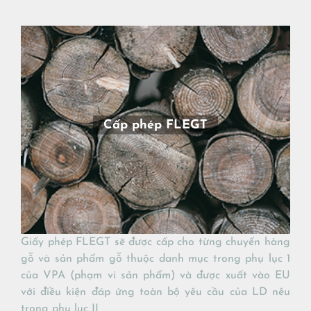
Cấp phép FLEGT
Giấy phép FLEGT sẽ được cấp cho từng chuyến hàng
gỗ và sản phẩm gỗ thuộc danh mục trong phụ lục 1
của VPA (phạm vi sản phẩm) và được xuất vào EU
với điều kiện đáp ứng toàn bộ yêu cầu của LD nêu
trong phụ lục II