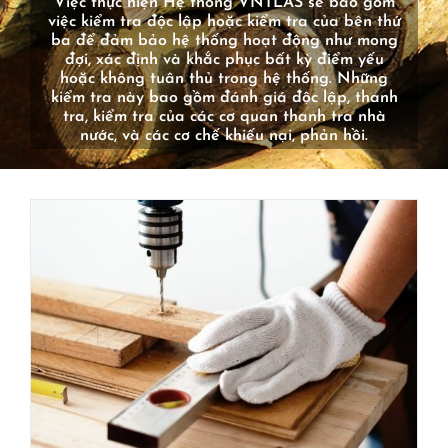
Việc thực hiện Hệ thống VNTLAS sẽ bao gồm
việc kiểm tra độc lập hoặc kiểm tra của bên thứ
ba để đảm bảo hệ thống hoạt động như mong
đợi, xác định và khắc phục bất kỳ điểm yếu
hoặc không tuân thủ trong hệ thống. Những
kiểm tra này bao gồm đánh giá độc lập, thanh
tra, kiểm tra của các cơ quan thanh tra nhà
nước, và các cơ chế khiếu nại, phản hồi.