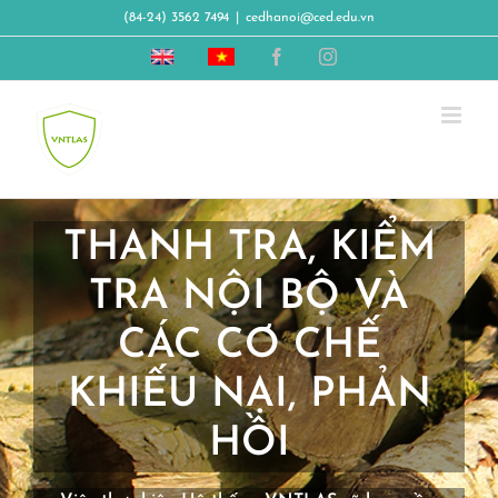
Skip
(84-24) 3562 7494
|
cedhanoi@ced.edu.vn
to
Vietnam
Hệ
Facebook
Instagram
content
timber
thống
legality
đảm
assurance
bảo
system
gỗ
hợp
pháp
Việt
Nam
THANH TRA, KIỂM
TRA NỘI BỘ VÀ
CÁC CƠ CHẾ
KHIẾU NẠI, PHẢN
HỒI