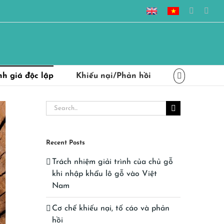
Vietnam
Hệ
Faceboo
Inst
timber
thống
legality
đảm
assurance
bảo
system
gỗ
hợp
pháp
Việt
Nam
h giá độc lập
Khiếu nại/Phản hồi
Search
for:
Recent Posts
Trách nhiệm giải trình của chủ gỗ
khi nhập khẩu lô gỗ vào Việt
Nam
Cơ chế khiếu nại, tố cáo và phản
hồi