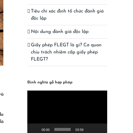
Tiêu chí xác định tổ chức đánh giá
độc lập
Nội dung đánh giá độc lập
Giấy phép FLEGT là gì? Cơ quan
chịu trách nhiệm cấp giấy phép
FLEGT?
Định nghĩa gỗ hợp pháp
Video
và
Player
do
là
00:00
03:59