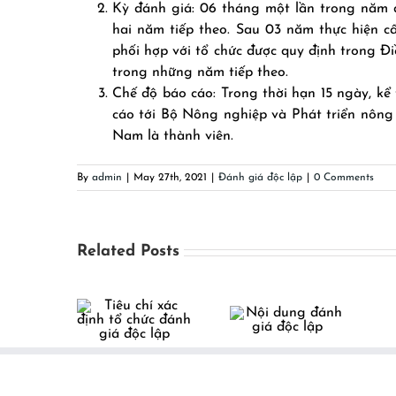
Kỳ đánh giá: 06 tháng một lần trong năm đ
hai năm tiếp theo. Sau 03 năm thực hiện 
phối hợp với tổ chức được quy định trong Đ
trong những năm tiếp theo.
Chế độ báo cáo: Trong thời hạn 15 ngày, kể 
cáo tới Bộ Nông nghiệp và Phát triển nông
Nam là thành viên.
By
admin
|
May 27th, 2021
|
Đánh giá độc lập
|
0 Comments
Related Posts
êu chí xác
Nội dung
nh tổ chức
đánh giá độc
h giá độc
lập
lập